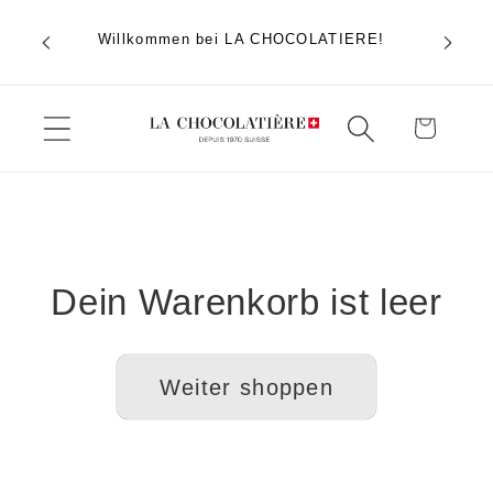
Direkt
zum
Gönnen S
Willkommen bei LA CHOCOLATIERE!
Inhalt
über C
Warenkorb
Dein Warenkorb ist leer
Weiter shoppen