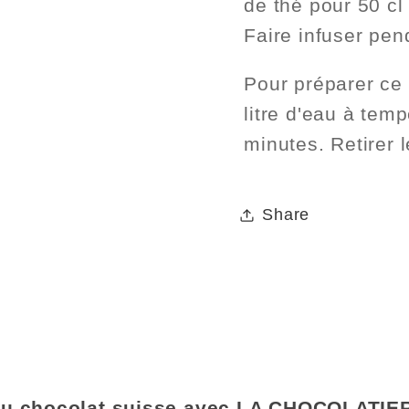
de thé pour 50 cl 
Faire infuser pen
Pour préparer ce t
litre d'eau à tem
minutes. Retirer l
Share
 du chocolat suisse avec LA CHOCOLATIER