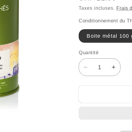
habituel
Taxes incluses.
Frais 
Conditionnement du Th
Boite métal 100 
Quantité
Réduire
Augme
la
la
quantité
quanti
de
de
Thé
Thé
Paris
Paris
for
for
you
you