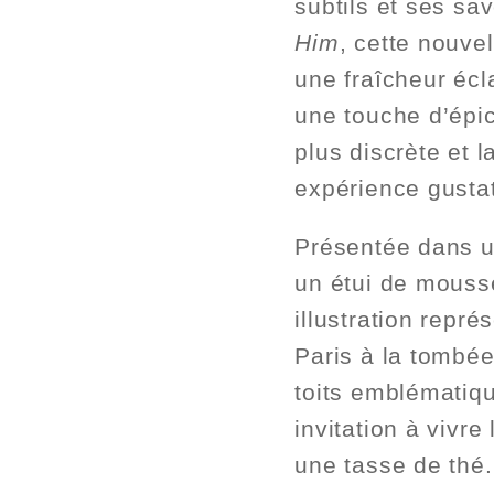
subtils et ses sa
Him
, cette nouve
une fraîcheur écl
une touche d’épic
plus discrète et 
expérience gustat
Présentée dans u
un étui de mousse
illustration repré
Paris à la tombée
toits emblématiq
invitation à vivre
une tasse de thé.