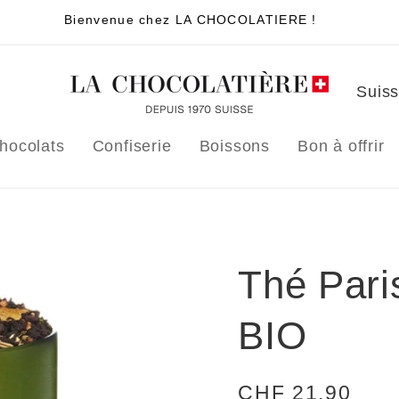
Bienvenue chez LA CHOCOLATIERE !
P
a
y
hocolats
Confiserie
Boissons
Bon à offrir
s
/
r
é
Thé Paris
g
BIO
i
o
n
Prix
CHF 21.90