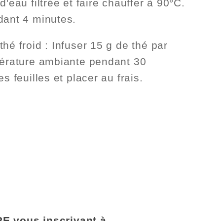
d'eau filtrée et faire chauffer à 90°C.
dant 4 minutes.
hé froid : Infuser 15 g de thé par
pérature ambiante pendant 30
es feuilles et placer au frais.
E vous inscrivant à