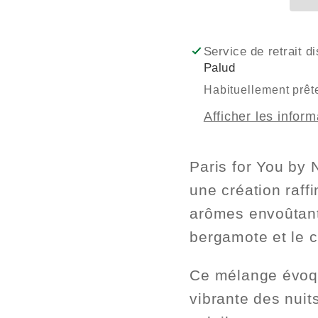
by
by
Night
Night
BIO
BIO
Service de retrait d
Palud
Habituellement prête
Afficher les infor
Paris for You by 
une création raff
arômes envoûtants
bergamote et le c
Ce mélange évoqu
vibrante des nuit