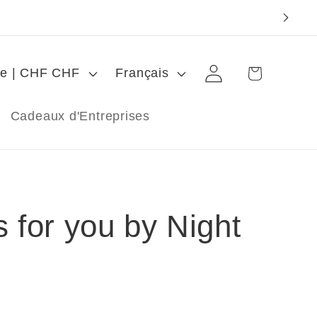
L
Connexion
Panier
Suisse | CHF CHF
Français
a
n
Cadeaux d'Entreprises
g
u
e
 for you by Night