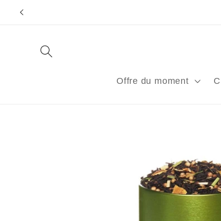
et
passer
au
contenu
Offre du moment
C
Passer aux
informations
produits