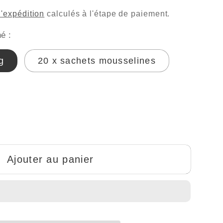
d'expédition
calculés à l'étape de paiement.
é :
g
20 x sachets mousselines
nter
té
Ajouter au panier